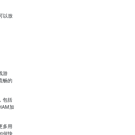
可以放
线游
流畅的
，包括
HAM加
更多用
如何快