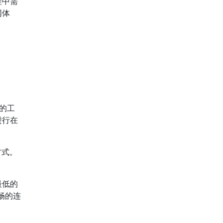
程中需
网体
的工
进行在
方式。
最低的
畅的连