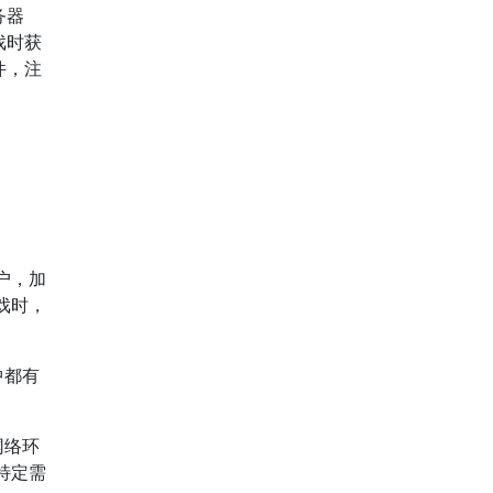
务器
戏时获
件，注
户，加
戏时，
中都有
网络环
特定需