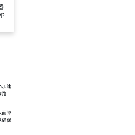
器
pp
m加速
输路
从而降
以确保