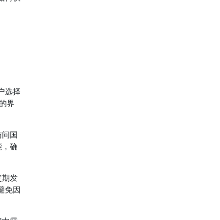
户选择
的界
访问国
能，确
定期发
避免因