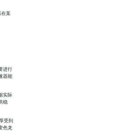
器在某
要进行
速器能
据实际
供稳
能享受到
变色龙