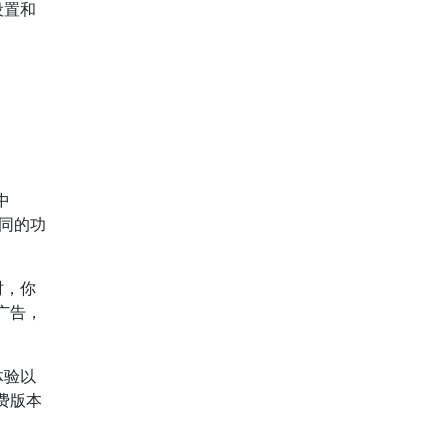
设置和
中
不同的功
时，你
广告，
体验以
费版本