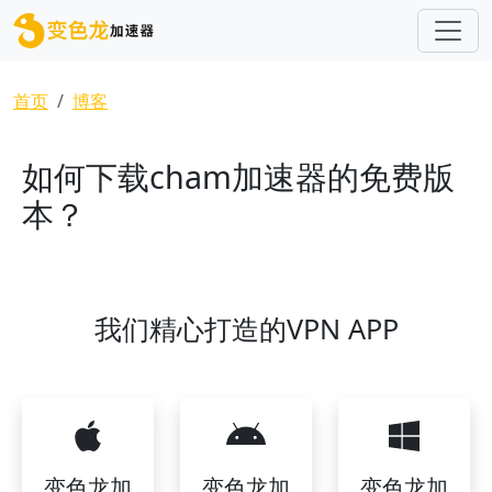
跳转到主要内容
面包屑
首页
博客
如何下载cham加速器的免费版
本？
我们精心打造的VPN APP
变色龙加
变色龙加
变色龙加