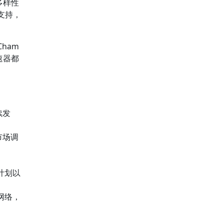
多样性
支持，
ham
速器都
续发
市场调
计划以
网络，