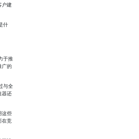
客户建
是什
力于推
推广的
过与全
速器还
用这些
而在竞