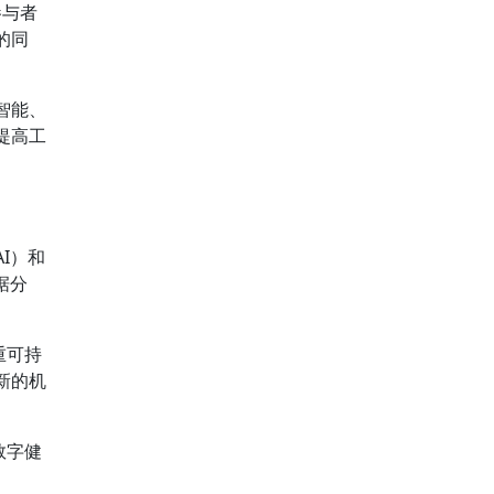
参与者
的同
智能、
提高工
I）和
据分
重可持
新的机
数字健