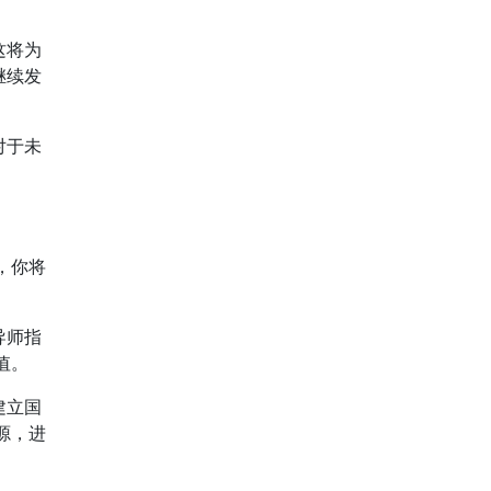
这将为
继续发
对于未
，你将
导师指
值。
建立国
源，进