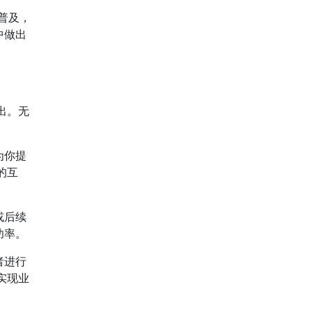
的普及，
中做出
出。无
为你提
的互
或后续
功率。
者进行
实现业