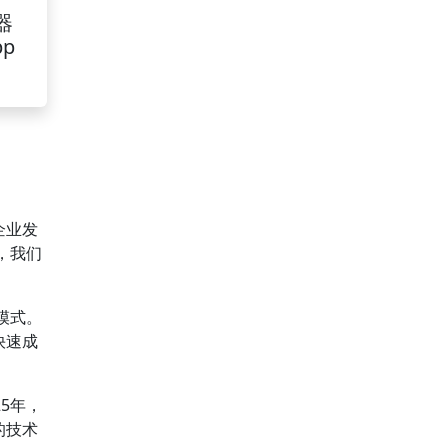
器
pp
企业发
，我们
模式。
快速成
5年，
的技术