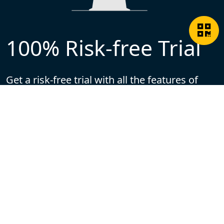
100% Risk-free Trial
Get a risk-free trial with all the features of
ChamVPN. You can try it out before you
decide to make a purchase. No payment
method needed!
Download ChamVPN App
You can earn free tier by check-in daily in app.