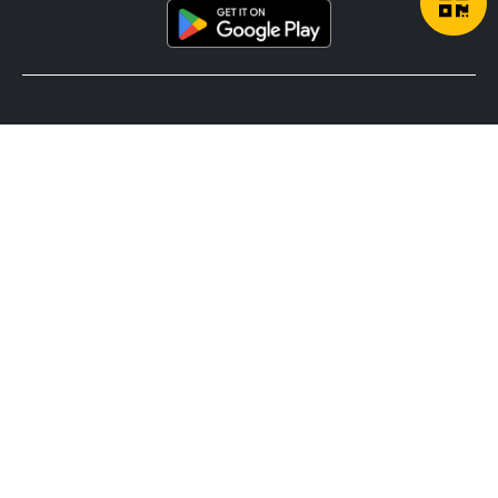
Footer
VPN for All Devices
Android
MacOS
Windows PC
iOS iPhone & iPad
Features
Affiliate Program
All Features
Get Help